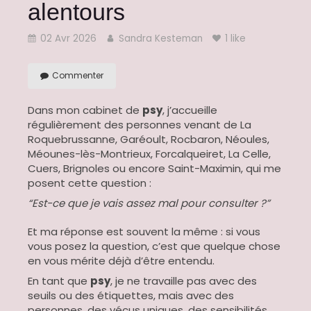
alentours
02 Avr 2026
Sandra Kesteman
1 like
Commenter
Dans mon cabinet de
psy
, j’accueille
régulièrement des personnes venant de La
Roquebrussanne, Garéoult, Rocbaron, Néoules,
Méounes-lès-Montrieux, Forcalqueiret, La Celle,
Cuers, Brignoles ou encore Saint-Maximin, qui me
posent cette question :
“Est-ce que je vais assez mal pour consulter ?”
Et ma réponse est souvent la même : si vous
vous posez la question, c’est que quelque chose
en vous mérite déjà d’être entendu.
En tant que
psy
, je ne travaille pas avec des
seuils ou des étiquettes, mais avec des
personnes, des vécus uniques, des sensibilités